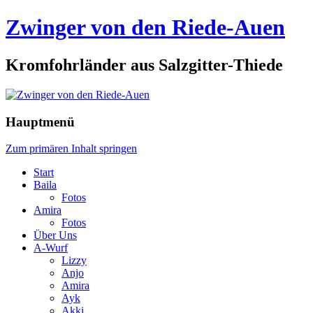
Zwinger von den Riede-Auen
Kromfohrländer aus Salzgitter-Thiede
Hauptmenü
Zum primären Inhalt springen
Start
Baila
Fotos
Amira
Fotos
Über Uns
A-Wurf
Lizzy
Anjo
Amira
Ayk
Akki