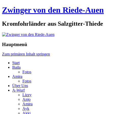
Zwinger von den Riede-Auen
Kromfohrländer aus Salzgitter-Thiede
Hauptmenü
Zum primären Inhalt springen
Start
Baila
Fotos
Amira
Fotos
Über Uns
A-Wurf
Lizzy
Anjo
Amira
Ayk
Akki